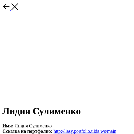
Лидия Сулименко
Имя:
Лидия Сулименко
Ссылка на портфолио:
http://liasy.portfolio.tilda.ws/main