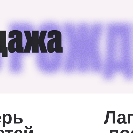
ерь
Ла